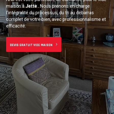
maison à
Jette
. Nous prenons en charge
De l'estimation gratuite à la remise des clés, nous
l'intégralité du processus, du tri au débarras
assurons un service de vide maison intégral.
complet de votre bien, avec professionnalisme et
Notre équipe expérimentée s'occupe de tout : tri,
efficacité.
démontage, évacuation et nettoyage final.
DEVIS GRATUIT VIDE MAISON
DEMANDER UN DEVIS