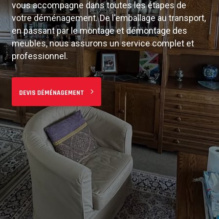
vous accompagne dans toutes les étapes de
Du studio à la maison familiale, nous adaptons nos
votre déménagement. De l'emballage au transport,
services à vos besoins. Équipe professionnelle,
en passant par le montage et démontage des
matériel adapté et véhicules modernes pour un
meubles, nous assurons un service complet et
déménagement sans stress à
Jette
et ses
professionnel.
environs.
DEVIS DÉMÉNAGEMENT
PLANIFIER MON DÉMÉNAGEMENT