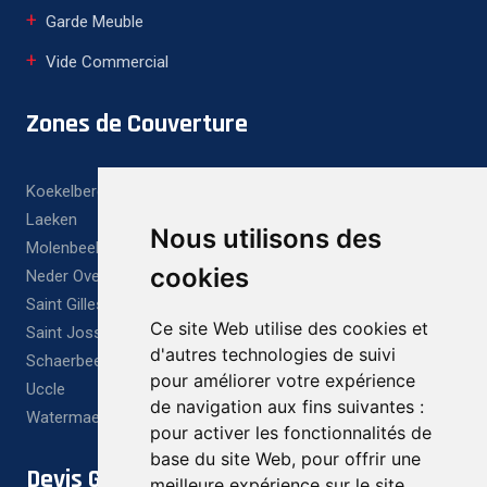
Garde Meuble
Vide Commercial
Zones de Couverture
Koekelberg
Laeken
Nous utilisons des
Molenbeek
cookies
Neder Over Heembeek
Saint Gilles
Ce site Web utilise des cookies et
Saint Josse Ten Noode
d'autres technologies de suivi
Schaerbeek
pour améliorer votre expérience
Uccle
de navigation aux fins suivantes :
Watermael Boitsfort
pour activer les fonctionnalités de
base du site Web
,
pour offrir une
Devis Gratuit
meilleure expérience sur le site