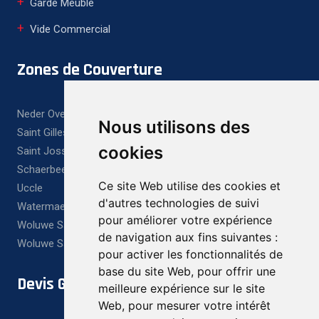
Garde Meuble
Vide Commercial
Zones de Couverture
Neder Over Heembeek
Nous utilisons des
Saint Gilles
cookies
Saint Josse Ten Noode
Schaerbeek
Ce site Web utilise des cookies et
Uccle
d'autres technologies de suivi
Watermael Boitsfort
pour améliorer votre expérience
Woluwe Saint Lambert
de navigation aux fins suivantes :
Woluwe Saint Pierre
pour activer les fonctionnalités de
base du site Web
,
pour offrir une
Devis Gratuit
meilleure expérience sur le site
Web
,
pour mesurer votre intérêt