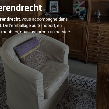
s de
erendrecht
rendrecht
, vous accompagne dans
ement
 De l'emballage au transport, en
 meubles, nous assurons un service
ptons nos services à vos besoins.
et véhicules modernes pour un
ht
et ses environs.