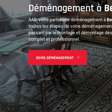
Complète
Déménagement à
B
AAB, votre partenaire déménagement à
Be
Déménag
toutes les étapes de votre déménagement.
passant par le montage et démontage des
complet et professionnel.
Du studio à la maison familiale, nous ada
DEVIS DÉMÉNAGEMENT
Équipe professionnelle, matériel adapté 
déménagement sans stress à
Berendrec
PLANIFIER MON DÉMÉNAGEMENT