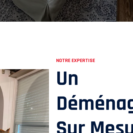
NOTRE EXPERTISE
Un
Déména
Sur Mes