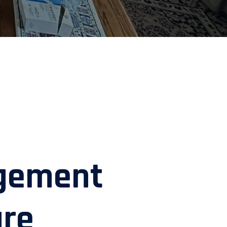
gement
ure