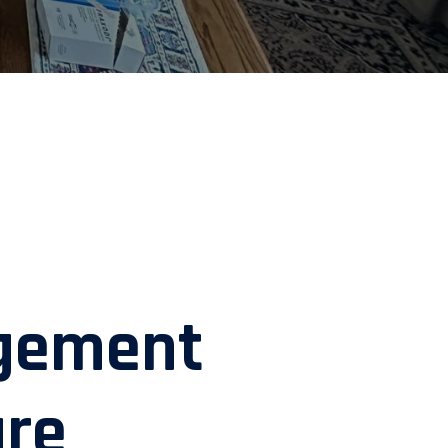
gement
ure