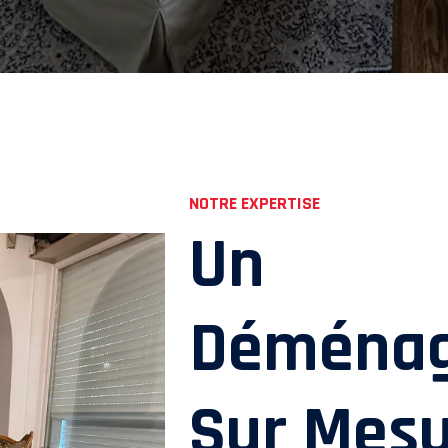
NOTRE EXPERTISE
Un
Déména
Sur Mes