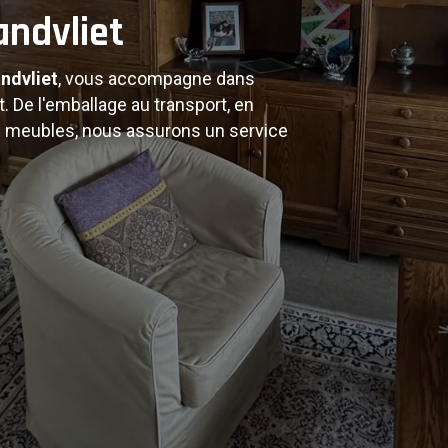
s de
andvliet
ndvliet
, vous accompagne dans
ement
 De l'emballage au transport, en
 meubles, nous assurons un service
ptons nos services à vos besoins.
et véhicules modernes pour un
t ses environs.