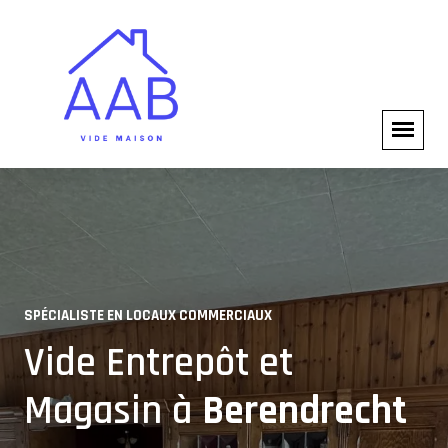
SPÉCIALISTE EN LOCAUX COMMERCIAUX
SERVICES PROFESSIONNELS
Vide Entrepôt et
Solutions pour
Magasin à
Berendrecht
Professionnels