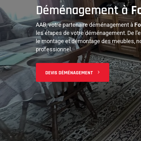
Complète
Déménagement à
F
AAB, votre partenaire déménagement à
Fo
Déménag
les étapes de votre déménagement. De l'e
le montage et démontage des meubles, no
professionnel.
Du studio à la maison familiale, nous ada
DEVIS DÉMÉNAGEMENT
Équipe professionnelle, matériel adapté 
déménagement sans stress à
Forest
et s
PLANIFIER MON DÉMÉNAGEMENT