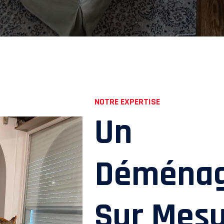
NOTRE EXPERTISE
Un
Déména
Sur Mes