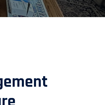
gement
ure