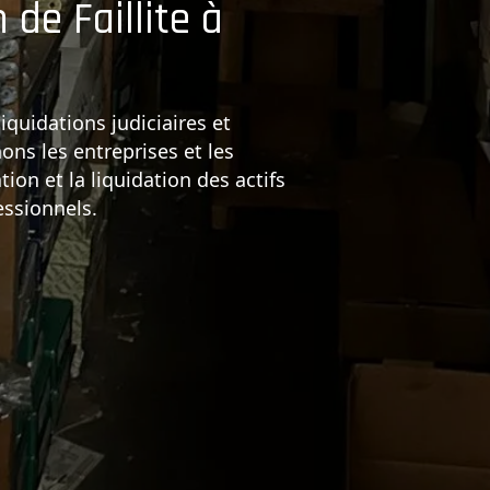
 de Faillite à
tes
iquidations judiciaires et
ns les entreprises et les
tion et la liquidation des actifs
arge l'intégralité du processus de
essionnels.
imation, vente aux enchères,
ux commerciaux.