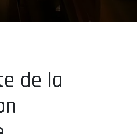
te de la
on
e