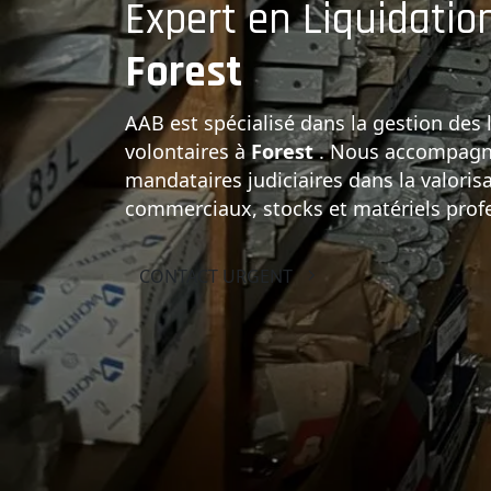
Expert en Liquidation
Forest
des Failli
AAB est spécialisé dans la gestion des l
volontaires à
Forest
. Nous accompagno
mandataires judiciaires dans la valorisa
Notre équipe expérimentée prend en ch
commerciaux, stocks et matériels prof
liquidation : inventaire des actifs, est
déstockage et débarras final des loca
CONTACT URGENT
EXPERTISE IMMÉDIATE