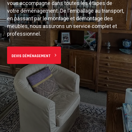
vous accompagne dans toutes les étapes de
Du studio à la maison familiale, nous adaptons nos
votre déménagement. De l'emballage au transport,
services à vos besoins. Équipe professionnelle,
en passant par le montage et démontage des
matériel adapté et véhicules modernes pour un
meubles, nous assurons un service complet et
déménagement sans stress à
Evere
et ses
professionnel.
environs.
DEVIS DÉMÉNAGEMENT
PLANIFIER MON DÉMÉNAGEMENT