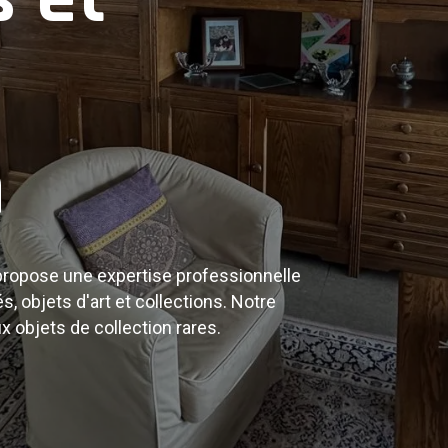
ciens
n
ités : meubles anciens, tableaux,
de collection. Bénéficiez d'une
 biens.
 propose une expertise professionnelle
és, objets d'art et collections. Notre
 objets de collection rares.