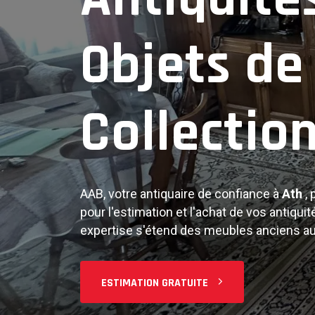
Objets An
Objets de
Collectio
Notre expertise couvre tous types d'antiqu
objets d'art, bijoux, argenterie, et objets 
estimation juste et professionnelle de vos
AAB, votre antiquaire de confiance à
Ath
,
FAIRE ESTIMER
pour l'estimation et l'achat de vos antiquit
expertise s'étend des meubles anciens aux
ESTIMATION GRATUITE