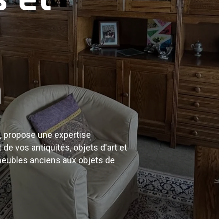
ciens
n
ités : meubles anciens, tableaux,
de collection. Bénéficiez d'une
 biens.
, propose une expertise
 de vos antiquités, objets d'art et
meubles anciens aux objets de