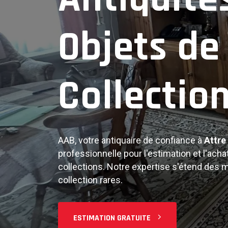
Objets An
Objets de
Collectio
Notre expertise couvre tous types d'antiqu
objets d'art, bijoux, argenterie, et objets 
estimation juste et professionnelle de vos
AAB, votre antiquaire de confiance à
Attre
FAIRE ESTIMER
professionnelle pour l'estimation et l'achat
collections. Notre expertise s'étend des 
collection rares.
ESTIMATION GRATUITE