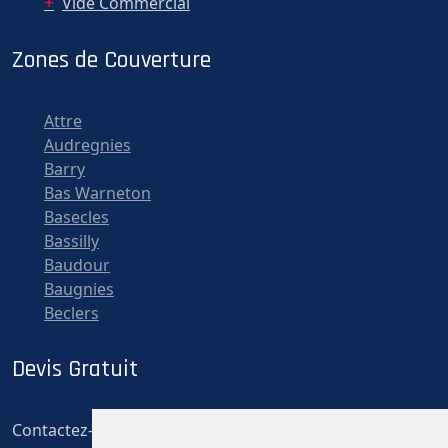
Vide Commercial
Zones de Couverture
Attre
Audregnies
Barry
Bas Warneton
Basecles
Bassilly
Baudour
Baugnies
Beclers
Devis Gratuit
Contactez-nous pour un devis gratuit et personnalisé