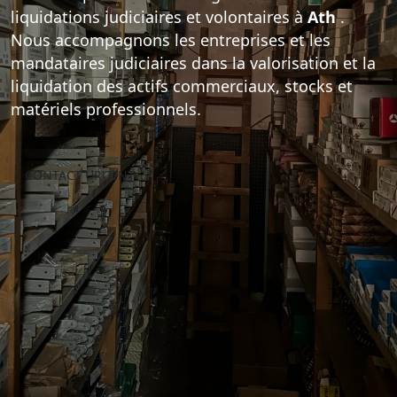
liquidations judiciaires et volontaires à
Ath
.
Notre équipe expérimentée prend en charge
Nous accompagnons les entreprises et les
l'intégralité du processus de liquidation :
mandataires judiciaires dans la valorisation et la
inventaire des actifs, estimation, vente aux
liquidation des actifs commerciaux, stocks et
enchères, déstockage et débarras final des
matériels professionnels.
locaux commerciaux.
CONTACT URGENT
EXPERTISE IMMÉDIATE