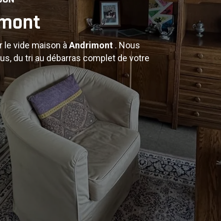
imont
r le vide maison à
Andrimont
. Nous
t
us, du tri au débarras complet de votre
.
lés, nous assurons un service de vide
e s'occupe de tout : tri, démontage,