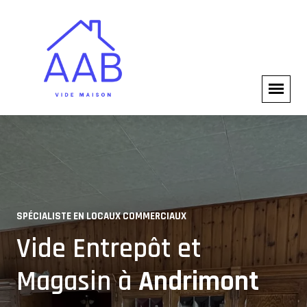
SPÉCIALISTE EN LOCAUX COMMERCIAUX
SERVICES PROFESSIONNELS
Vide Entrepôt et
Solutions pour
Magasin à
Andrimont
Professionnels