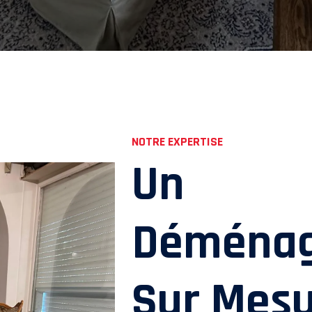
NOTRE EXPERTISE
Un
Déména
Sur Mes