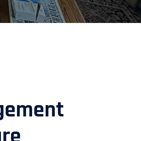
gement
ure