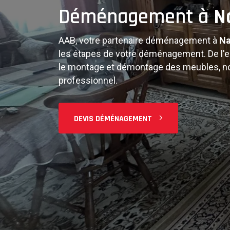
Complète
Déménagement à
N
AAB, votre partenaire déménagement à
N
Déménag
les étapes de votre déménagement. De l'e
le montage et démontage des meubles, no
professionnel.
Du studio à la maison familiale, nous ada
DEVIS DÉMÉNAGEMENT
Équipe professionnelle, matériel adapté 
déménagement sans stress à
Namur
et s
PLANIFIER MON DÉMÉNAGEMENT