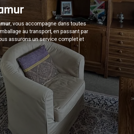
s de
amur
amur
, vous accompagne dans toutes
ement
mballage au transport, en passant par
us assurons un service complet et
ptons nos services à vos besoins.
et véhicules modernes pour un
es environs.