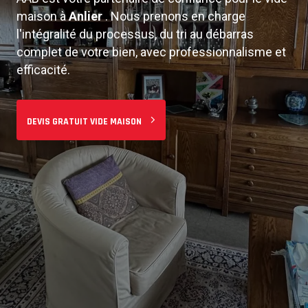
maison à
Anlier
. Nous prenons en charge
De l'estimation gratuite à la remise des clés, nous
l'intégralité du processus, du tri au débarras
assurons un service de vide maison intégral.
complet de votre bien, avec professionnalisme et
Notre équipe expérimentée s'occupe de tout : tri,
efficacité.
démontage, évacuation et nettoyage final.
DEVIS GRATUIT VIDE MAISON
DEMANDER UN DEVIS