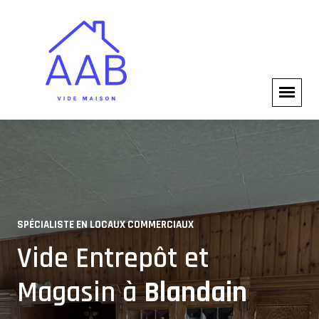
SPÉCIALISTE EN LOCAUX COMMERCIAUX
SERVICES PROFESSIONNELS
Vide Entrepôt et
Solutions pour
Magasin à
Blandain
Professionnels