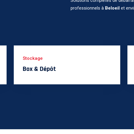
Solutions complètes de débarras,
professionnels à
Beloeil
et env
Stockage
Box & Dépôt