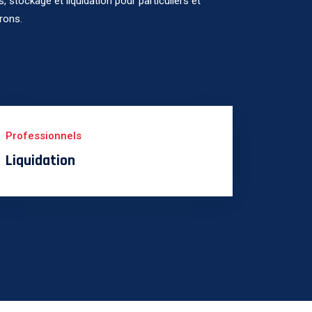
 stockage et liquidation pour particuliers et
irons.
Professionnels
Liquidation