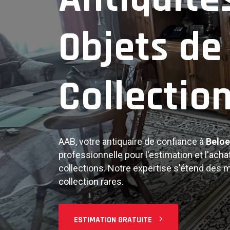
Objets An
Objets de
Collectio
Notre expertise couvre tous types d'antiqu
objets d'art, bijoux, argenterie, et objets 
estimation juste et professionnelle de vos
AAB, votre antiquaire de confiance à
Beloe
FAIRE ESTIMER
professionnelle pour l'estimation et l'achat
collections. Notre expertise s'étend des 
collection rares.
ESTIMATION GRATUITE