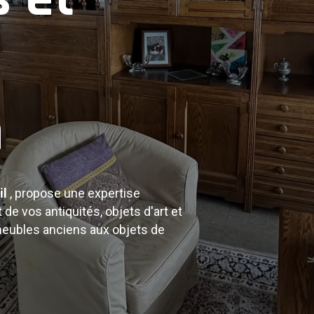
ciens
n
ités : meubles anciens, tableaux,
de collection. Bénéficiez d'une
 biens.
il
, propose une expertise
 de vos antiquités, objets d'art et
meubles anciens aux objets de