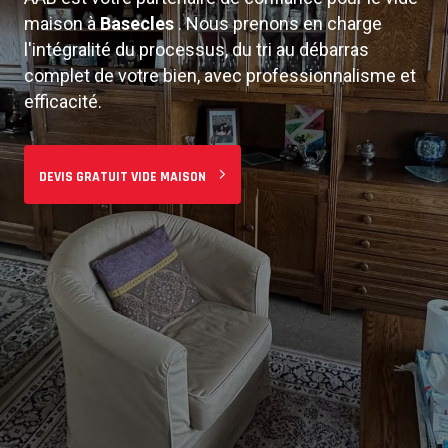
maison à
Basecles
. Nous prenons en charge
De l'estimation gratuite à la remise des clés, nous
l'intégralité du processus, du tri au débarras
assurons un service de vide maison intégral.
complet de votre bien, avec professionnalisme et
Notre équipe expérimentée s'occupe de tout : tri,
efficacité.
démontage, évacuation et nettoyage final.
DEVIS GRATUIT VIDE MAISON
DEMANDER UN DEVIS