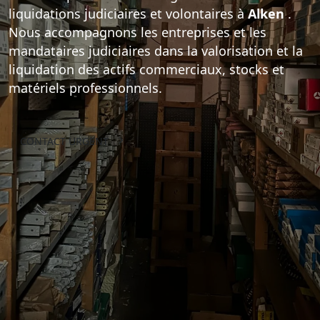
liquidations judiciaires et volontaires à
Alken
.
Notre équipe expérimentée prend en charge
Nous accompagnons les entreprises et les
l'intégralité du processus de liquidation :
mandataires judiciaires dans la valorisation et la
inventaire des actifs, estimation, vente aux
liquidation des actifs commerciaux, stocks et
enchères, déstockage et débarras final des
matériels professionnels.
locaux commerciaux.
CONTACT URGENT
EXPERTISE IMMÉDIATE