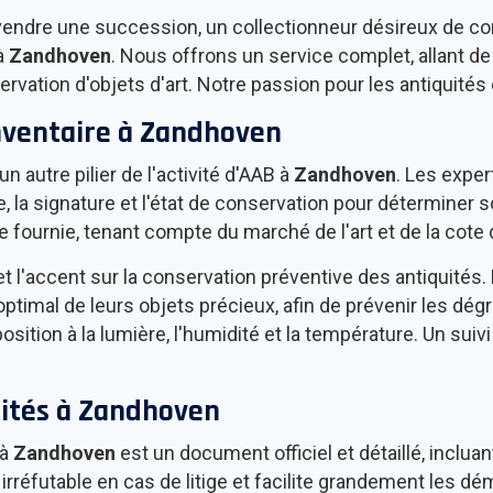
vendre une succession, un collectionneur désireux de co
 à
Zandhoven
. Nous offrons un service complet, allant de l
nservation d'objets d'art. Notre passion pour les antiquit
nventaire à
Zandhoven
n autre pilier de l'activité d'AAB à
Zandhoven
. Les expe
 la signature et l'état de conservation pour déterminer so
 fournie, tenant compte du marché de l'art et de la cote de
et l'accent sur la conservation préventive des antiquités
ptimal de leurs objets précieux, afin de prévenir les dégr
sition à la lumière, l'humidité et la température. Un suiv
ités à
Zandhoven
 à
Zandhoven
est un document officiel et détaillé, inclu
réfutable en cas de litige et facilite grandement les dém