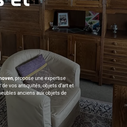
ciens
n
ités : meubles anciens, tableaux,
de collection. Bénéficiez d'une
 biens.
hoven
, propose une expertise
 de vos antiquités, objets d'art et
meubles anciens aux objets de