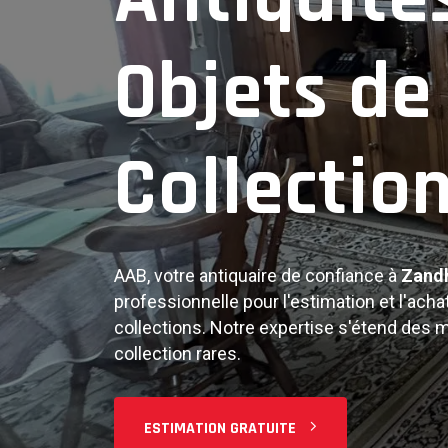
Objets An
Objets de
Collectio
Notre expertise couvre tous types d'antiqu
objets d'art, bijoux, argenterie, et objets 
estimation juste et professionnelle de vos
AAB, votre antiquaire de confiance à
Zand
FAIRE ESTIMER
professionnelle pour l'estimation et l'achat
collections. Notre expertise s'étend des 
collection rares.
ESTIMATION GRATUITE