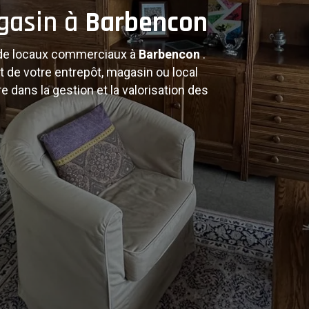
gasin à
Barbencon
nnels
s de locaux commerciaux à
Barbencon
.
 de votre entrepôt, magasin ou local
 dans la gestion et la valorisation des
s intervenons pour les cessations
 et la liquidation de stocks. Service
nvironnementales.