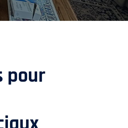
s pour
iaux